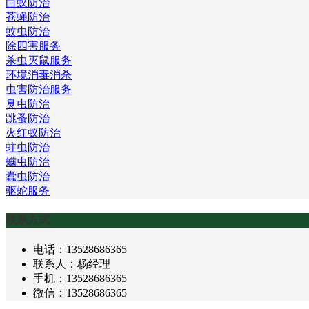
白蚁防治
苍蝇防治
蚊虫防治
除四害服务
杀虫灭鼠服务
环境消毒消杀
虫害防治服务
臭虫防治
跳蚤防治
火红蚁防治
蛀虫防治
螨虫防治
蠹虫防治
驱蛇服务
联系方式
电话：13528686365
联系人：杨经理
手机：13528686365
微信：13528686365