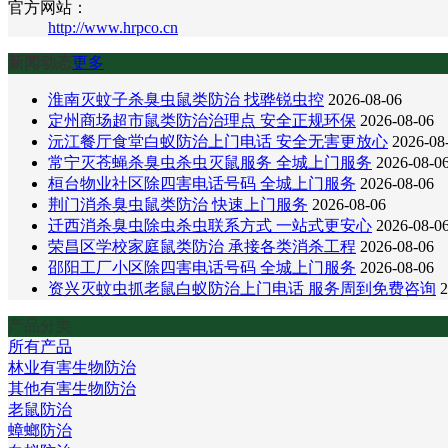
官方网站：
http://www.hrpco.cn
新闻动态
更多
淮南灭蚊子杀臭虫鼠类防治 找骅锐虫控
2026-08-06
定州商场超市鼠类防治治理点 安全正规环保
2026-08-06
沅江餐厅食堂白蚁防治上门电话 安全无害更放心
2026-08
常宁灭苍蝇杀臭虫杀虫灭鼠服务 全城上门服务
2026-08-0
桓台物业社区除四害电话号码 全城上门服务
2026-08-06
荆门消杀臭虫鼠类防治 快速上门服务
2026-08-06
迁西消杀臭虫除虫杀虫联系方式 一站式更安心
2026-08-0
荣昌区学校家庭鼠类防治 承接各类消杀工程
2026-08-06
邵阳工厂小区除四害电话号码 全城上门服务
2026-08-06
资兴灭蚊虫抓老鼠白蚁防治上门电话 服务周到免费咨询
2
产品分类
所有产品
林业有害生物防治
其他有害生物防治
老鼠防治
蟑螂防治