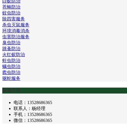
白蚁防治
苍蝇防治
蚊虫防治
除四害服务
杀虫灭鼠服务
环境消毒消杀
虫害防治服务
臭虫防治
跳蚤防治
火红蚁防治
蛀虫防治
螨虫防治
蠹虫防治
驱蛇服务
联系方式
电话：13528686365
联系人：杨经理
手机：13528686365
微信：13528686365