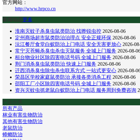
官方网站：
http://www.hrpco.cn
新闻动态
更多
淮南灭蚊子杀臭虫鼠类防治 找骅锐虫控
2026-08-06
定州商场超市鼠类防治治理点 安全正规环保
2026-08-06
沅江餐厅食堂白蚁防治上门电话 安全无害更放心
2026-08
常宁灭苍蝇杀臭虫杀虫灭鼠服务 全城上门服务
2026-08-0
桓台物业社区除四害电话号码 全城上门服务
2026-08-06
荆门消杀臭虫鼠类防治 快速上门服务
2026-08-06
迁西消杀臭虫除虫杀虫联系方式 一站式更安心
2026-08-0
荣昌区学校家庭鼠类防治 承接各类消杀工程
2026-08-06
邵阳工厂小区除四害电话号码 全城上门服务
2026-08-06
资兴灭蚊虫抓老鼠白蚁防治上门电话 服务周到免费咨询
2
产品分类
所有产品
林业有害生物防治
其他有害生物防治
老鼠防治
蟑螂防治