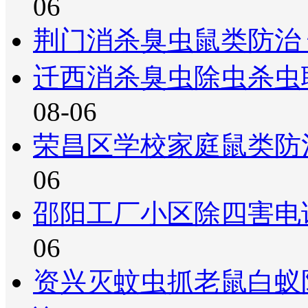
06
荆门消杀臭虫鼠类防治
迁西消杀臭虫除虫杀虫
08-06
荣昌区学校家庭鼠类防
06
邵阳工厂小区除四害电
06
资兴灭蚊虫抓老鼠白蚁