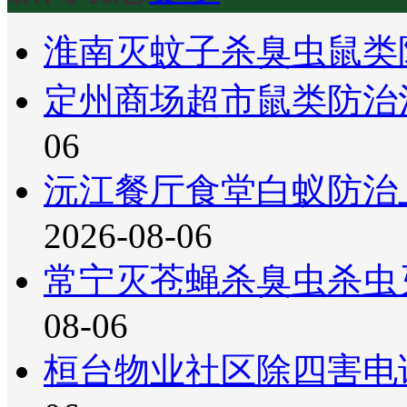
淮南灭蚊子杀臭虫鼠类
定州商场超市鼠类防治
06
沅江餐厅食堂白蚁防治
2026-08-06
常宁灭苍蝇杀臭虫杀虫
08-06
桓台物业社区除四害电