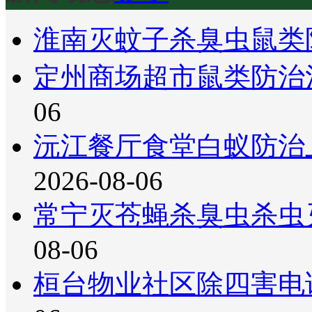
淮南灭蚊子杀臭虫鼠类
定州商场超市鼠类防治
06
沅江餐厅食堂白蚁防治
2026-08-06
常宁灭苍蝇杀臭虫杀虫
08-06
桓台物业社区除四害电