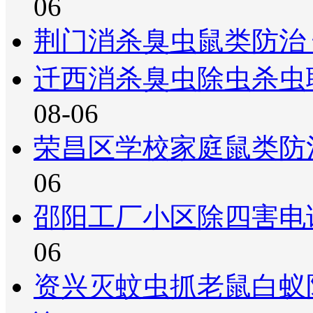
06
荆门消杀臭虫鼠类防治
迁西消杀臭虫除虫杀虫
08-06
荣昌区学校家庭鼠类防
06
邵阳工厂小区除四害电
06
资兴灭蚊虫抓老鼠白蚁