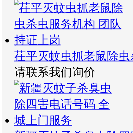
茌平灭蚊虫抓老鼠除虫
请联系我们询价