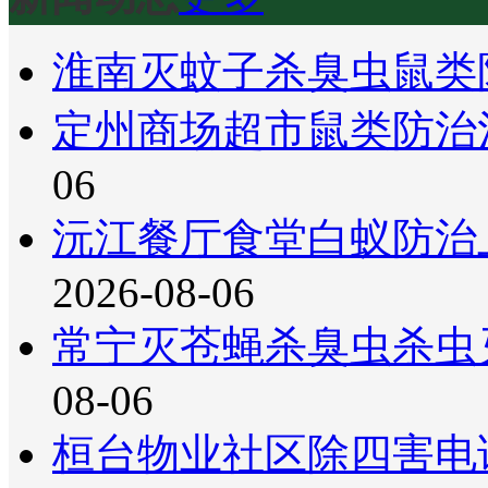
淮南灭蚊子杀臭虫鼠类
定州商场超市鼠类防治
06
沅江餐厅食堂白蚁防治
2026-08-06
常宁灭苍蝇杀臭虫杀虫
08-06
桓台物业社区除四害电