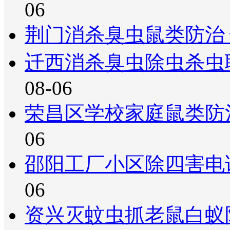
06
荆门消杀臭虫鼠类防治
迁西消杀臭虫除虫杀虫
08-06
荣昌区学校家庭鼠类防
06
邵阳工厂小区除四害电
06
资兴灭蚊虫抓老鼠白蚁