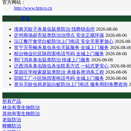
官方网站：
http://www.hrpco.cn
新闻动态
更多
淮南灭蚊子杀臭虫鼠类防治 找骅锐虫控
2026-08-06
定州商场超市鼠类防治治理点 安全正规环保
2026-08-06
沅江餐厅食堂白蚁防治上门电话 安全无害更放心
2026-08
常宁灭苍蝇杀臭虫杀虫灭鼠服务 全城上门服务
2026-08-0
桓台物业社区除四害电话号码 全城上门服务
2026-08-06
荆门消杀臭虫鼠类防治 快速上门服务
2026-08-06
迁西消杀臭虫除虫杀虫联系方式 一站式更安心
2026-08-0
荣昌区学校家庭鼠类防治 承接各类消杀工程
2026-08-06
邵阳工厂小区除四害电话号码 全城上门服务
2026-08-06
资兴灭蚊虫抓老鼠白蚁防治上门电话 服务周到免费咨询
2
产品分类
所有产品
林业有害生物防治
其他有害生物防治
老鼠防治
蟑螂防治