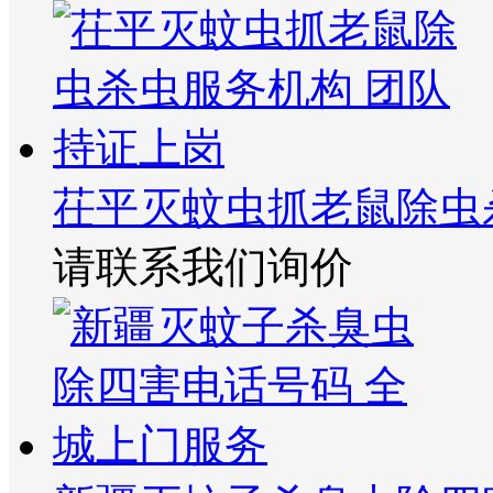
茌平灭蚊虫抓老鼠除虫
请联系我们询价