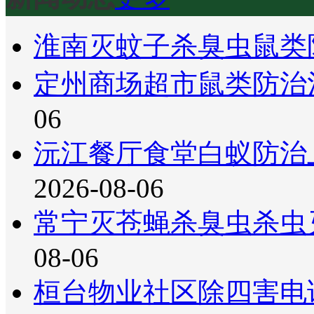
淮南灭蚊子杀臭虫鼠类
定州商场超市鼠类防治
06
沅江餐厅食堂白蚁防治
2026-08-06
常宁灭苍蝇杀臭虫杀虫
08-06
桓台物业社区除四害电