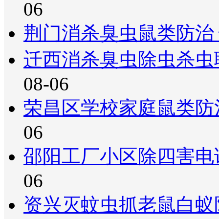
06
荆门消杀臭虫鼠类防治
迁西消杀臭虫除虫杀虫
08-06
荣昌区学校家庭鼠类防
06
邵阳工厂小区除四害电
06
资兴灭蚊虫抓老鼠白蚁