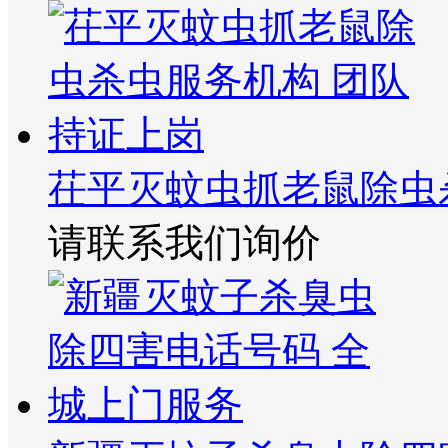
茌平灭蚊虫抓老鼠除虫
请联系我们询价