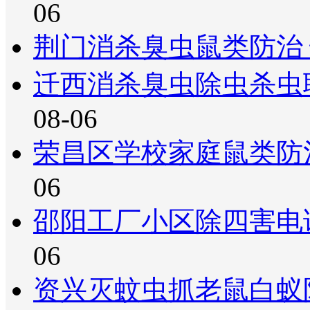
06
荆门消杀臭虫鼠类防治
迁西消杀臭虫除虫杀虫
08-06
荣昌区学校家庭鼠类防
06
邵阳工厂小区除四害电
06
资兴灭蚊虫抓老鼠白蚁