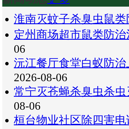
淮南灭蚊子杀臭虫鼠类
定州商场超市鼠类防治
06
沅江餐厅食堂白蚁防治
2026-08-06
常宁灭苍蝇杀臭虫杀虫
08-06
桓台物业社区除四害电