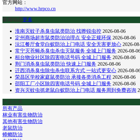
官方网站：
http://www.hrpco.cn
新闻动态
更多
淮南灭蚊子杀臭虫鼠类防治 找骅锐虫控
2026-08-06
定州商场超市鼠类防治治理点 安全正规环保
2026-08-06
沅江餐厅食堂白蚁防治上门电话 安全无害更放心
2026-08
常宁灭苍蝇杀臭虫杀虫灭鼠服务 全城上门服务
2026-08-0
桓台物业社区除四害电话号码 全城上门服务
2026-08-06
荆门消杀臭虫鼠类防治 快速上门服务
2026-08-06
迁西消杀臭虫除虫杀虫联系方式 一站式更安心
2026-08-0
荣昌区学校家庭鼠类防治 承接各类消杀工程
2026-08-06
邵阳工厂小区除四害电话号码 全城上门服务
2026-08-06
资兴灭蚊虫抓老鼠白蚁防治上门电话 服务周到免费咨询
2
产品分类
所有产品
林业有害生物防治
其他有害生物防治
老鼠防治
蟑螂防治