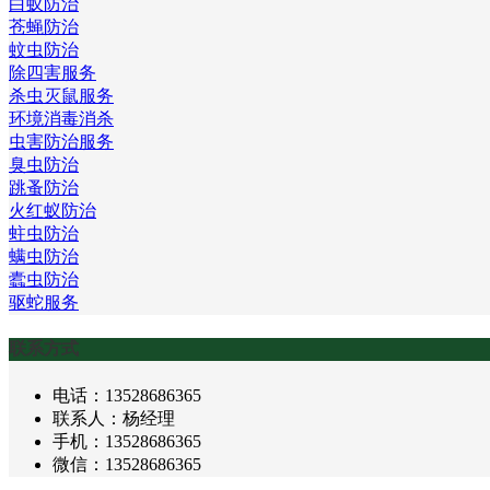
白蚁防治
苍蝇防治
蚊虫防治
除四害服务
杀虫灭鼠服务
环境消毒消杀
虫害防治服务
臭虫防治
跳蚤防治
火红蚁防治
蛀虫防治
螨虫防治
蠹虫防治
驱蛇服务
联系方式
电话：13528686365
联系人：杨经理
手机：13528686365
微信：13528686365