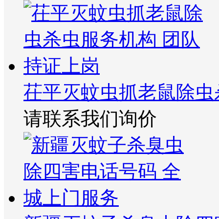
茌平灭蚊虫抓老鼠除虫
请联系我们询价