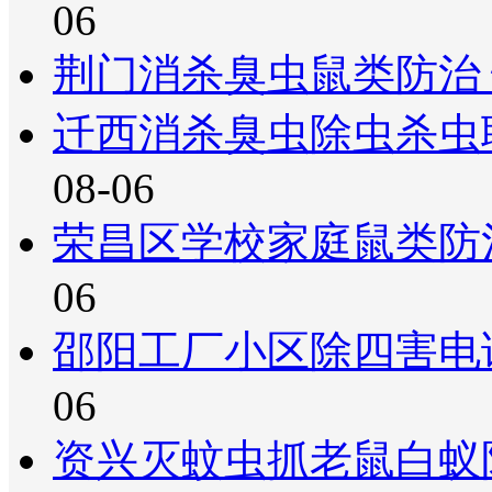
06
荆门消杀臭虫鼠类防治
迁西消杀臭虫除虫杀虫
08-06
荣昌区学校家庭鼠类防
06
邵阳工厂小区除四害电
06
资兴灭蚊虫抓老鼠白蚁