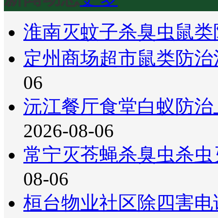
淮南灭蚊子杀臭虫鼠类
定州商场超市鼠类防治
06
沅江餐厅食堂白蚁防治
2026-08-06
常宁灭苍蝇杀臭虫杀虫
08-06
桓台物业社区除四害电