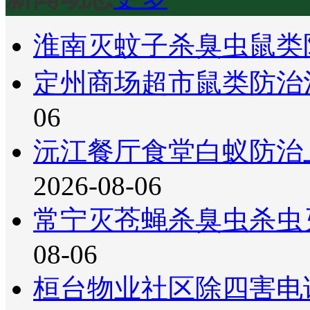
淮南灭蚊子杀臭虫鼠类
定州商场超市鼠类防治
06
沅江餐厅食堂白蚁防治
2026-08-06
常宁灭苍蝇杀臭虫杀虫
08-06
桓台物业社区除四害电