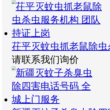
茌平灭蚊虫抓老鼠除虫
请联系我们询价