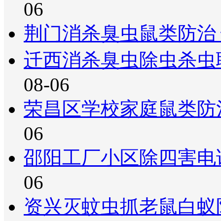
06
荆门消杀臭虫鼠类防治
迁西消杀臭虫除虫杀虫
08-06
荣昌区学校家庭鼠类防
06
邵阳工厂小区除四害电
06
资兴灭蚊虫抓老鼠白蚁