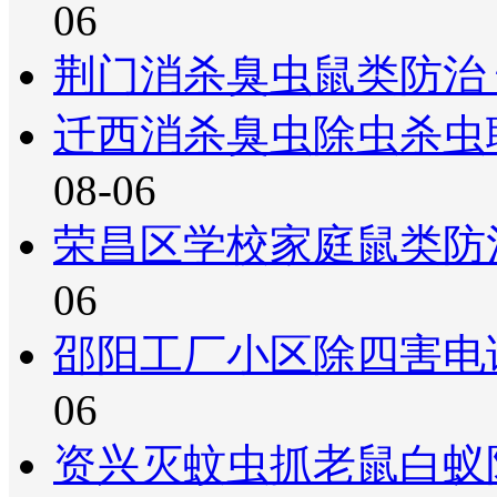
06
荆门消杀臭虫鼠类防治
迁西消杀臭虫除虫杀虫
08-06
荣昌区学校家庭鼠类防
06
邵阳工厂小区除四害电
06
资兴灭蚊虫抓老鼠白蚁