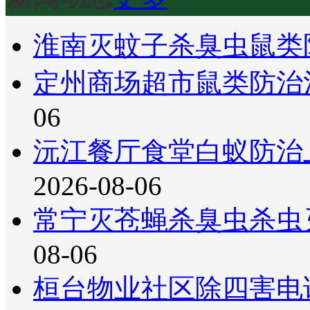
淮南灭蚊子杀臭虫鼠类
定州商场超市鼠类防治
06
沅江餐厅食堂白蚁防治
2026-08-06
常宁灭苍蝇杀臭虫杀虫
08-06
桓台物业社区除四害电