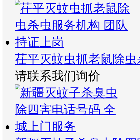
茌平灭蚊虫抓老鼠除虫
请联系我们询价