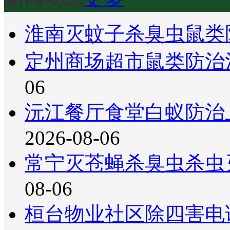
淮南灭蚊子杀臭虫鼠类
定州商场超市鼠类防治
06
沅江餐厅食堂白蚁防治
2026-08-06
常宁灭苍蝇杀臭虫杀虫
08-06
桓台物业社区除四害电