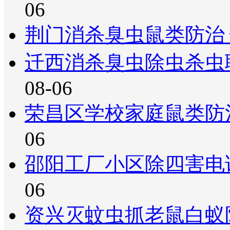
06
荆门消杀臭虫鼠类防治
迁西消杀臭虫除虫杀虫
08-06
荣昌区学校家庭鼠类防
06
邵阳工厂小区除四害电
06
资兴灭蚊虫抓老鼠白蚁