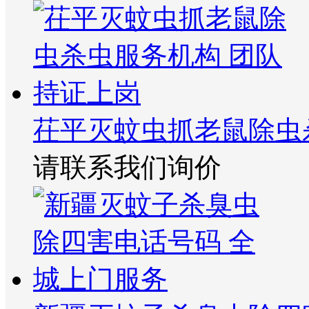
茌平灭蚊虫抓老鼠除虫
请联系我们询价