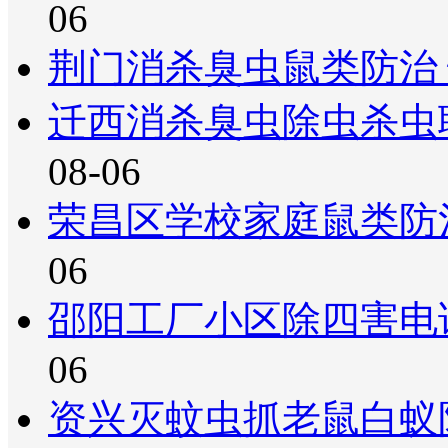
06
荆门消杀臭虫鼠类防治
迁西消杀臭虫除虫杀虫
08-06
荣昌区学校家庭鼠类防
06
邵阳工厂小区除四害电
06
资兴灭蚊虫抓老鼠白蚁