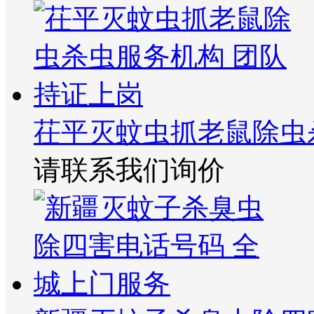
茌平灭蚊虫抓老鼠除虫
请联系我们询价