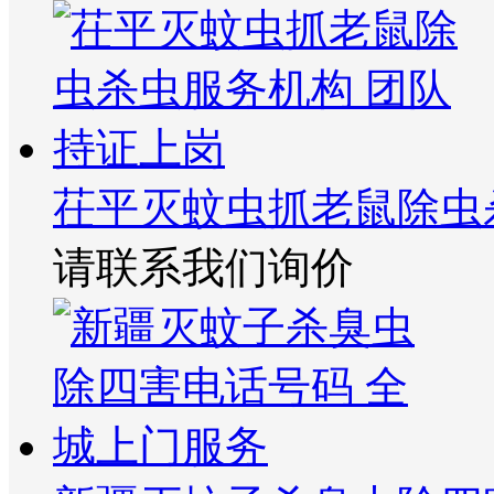
茌平灭蚊虫抓老鼠除虫
请联系我们询价