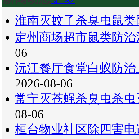
淮南灭蚊子杀臭虫鼠类
定州商场超市鼠类防治
06
沅江餐厅食堂白蚁防治
2026-08-06
常宁灭苍蝇杀臭虫杀虫
08-06
桓台物业社区除四害电