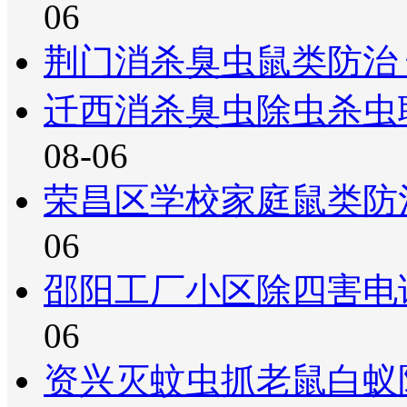
06
荆门消杀臭虫鼠类防治
迁西消杀臭虫除虫杀虫
08-06
荣昌区学校家庭鼠类防
06
邵阳工厂小区除四害电
06
资兴灭蚊虫抓老鼠白蚁