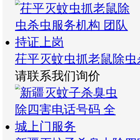
茌平灭蚊虫抓老鼠除虫
请联系我们询价