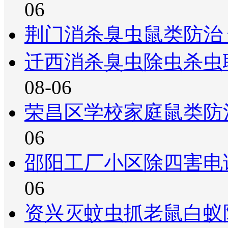
06
荆门消杀臭虫鼠类防治
迁西消杀臭虫除虫杀虫
08-06
荣昌区学校家庭鼠类防
06
邵阳工厂小区除四害电
06
资兴灭蚊虫抓老鼠白蚁