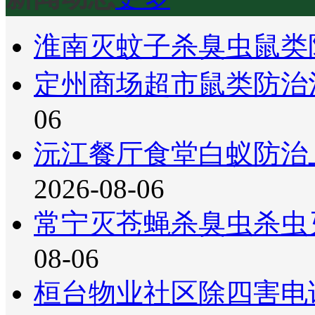
淮南灭蚊子杀臭虫鼠类
定州商场超市鼠类防治
06
沅江餐厅食堂白蚁防治
2026-08-06
常宁灭苍蝇杀臭虫杀虫
08-06
桓台物业社区除四害电