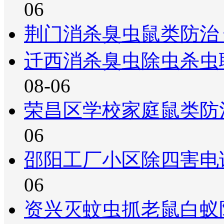
06
荆门消杀臭虫鼠类防治
迁西消杀臭虫除虫杀虫
08-06
荣昌区学校家庭鼠类防
06
邵阳工厂小区除四害电
06
资兴灭蚊虫抓老鼠白蚁