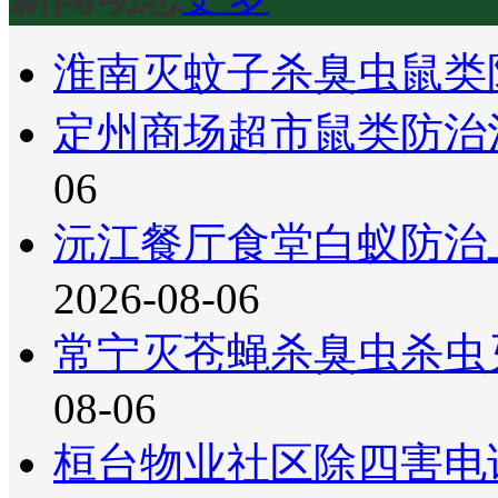
淮南灭蚊子杀臭虫鼠类
定州商场超市鼠类防治
06
沅江餐厅食堂白蚁防治
2026-08-06
常宁灭苍蝇杀臭虫杀虫
08-06
桓台物业社区除四害电