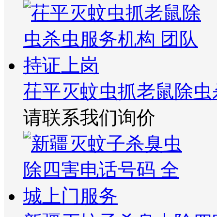
茌平灭蚊虫抓老鼠除虫
请联系我们询价