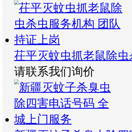
茌平灭蚊虫抓老鼠除虫
请联系我们询价