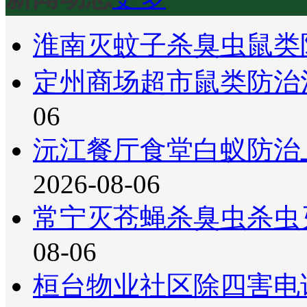
淮南灭蚊子杀臭虫鼠类
定州商场超市鼠类防治
06
沅江餐厅食堂白蚁防治
2026-08-06
常宁灭苍蝇杀臭虫杀虫
08-06
桓台物业社区除四害电