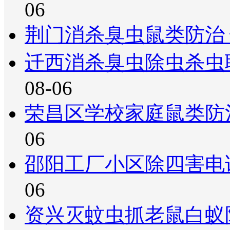
06
荆门消杀臭虫鼠类防治
迁西消杀臭虫除虫杀虫
08-06
荣昌区学校家庭鼠类防
06
邵阳工厂小区除四害电
06
资兴灭蚊虫抓老鼠白蚁