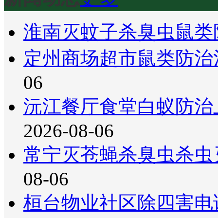
淮南灭蚊子杀臭虫鼠类
定州商场超市鼠类防治
06
沅江餐厅食堂白蚁防治
2026-08-06
常宁灭苍蝇杀臭虫杀虫
08-06
桓台物业社区除四害电