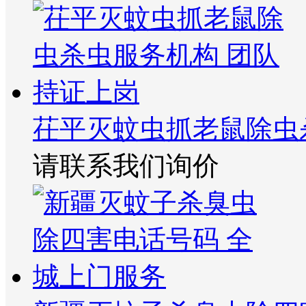
茌平灭蚊虫抓老鼠除虫
请联系我们询价