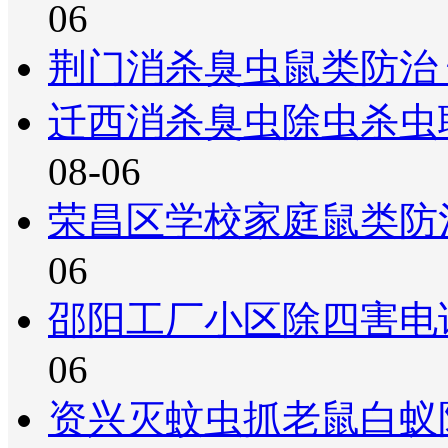
06
荆门消杀臭虫鼠类防治
迁西消杀臭虫除虫杀虫
08-06
荣昌区学校家庭鼠类防
06
邵阳工厂小区除四害电
06
资兴灭蚊虫抓老鼠白蚁