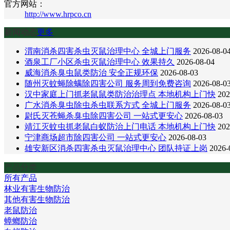
官方网站：
http://www.hrpco.cn
新闻动态
更多
渭南消杀四害杀虫灭鼠治理中心 全城上门服务
2026-08-0
酒泉工厂小区杀虫灭鼠治理中心 效果持久
2026-08-04
威海消杀臭虫鼠类防治 安全正规环保
2026-08-03
随州灭蚊蝇除螨除四害公司 服务周到免费咨询
2026-08-0
汉中家庭上门抓老鼠鼠类防治治理点 本地机构上门快
202
广水消杀臭虫除虫杀虫联系方式 全城上门服务
2026-08-0
尉氏灭苍蝇杀臭虫除四害公司 一站式更安心
2026-08-03
靖江灭蚊虫抓老鼠白蚁防治上门电话 本地机构上门快
202
宁津商场超市除四害公司 一站式更安心
2026-08-03
雄安新区消杀四害杀虫灭鼠治理中心 团队持证上岗
2026-
产品分类
所有产品
林业有害生物防治
其他有害生物防治
老鼠防治
蟑螂防治