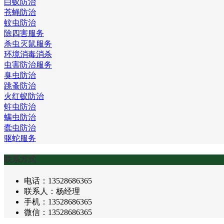
白蚁防治
苍蝇防治
蚊虫防治
除四害服务
杀虫灭鼠服务
环境消毒消杀
虫害防治服务
臭虫防治
跳蚤防治
火红蚁防治
蛀虫防治
螨虫防治
蠹虫防治
驱蛇服务
联系方式
电话：13528686365
联系人：杨经理
手机：13528686365
微信：13528686365