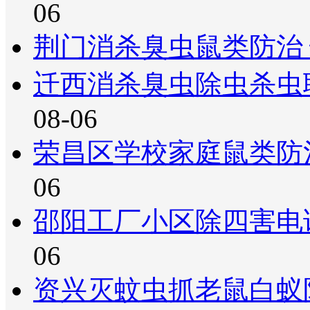
06
荆门消杀臭虫鼠类防治
迁西消杀臭虫除虫杀虫
08-06
荣昌区学校家庭鼠类防
06
邵阳工厂小区除四害电
06
资兴灭蚊虫抓老鼠白蚁