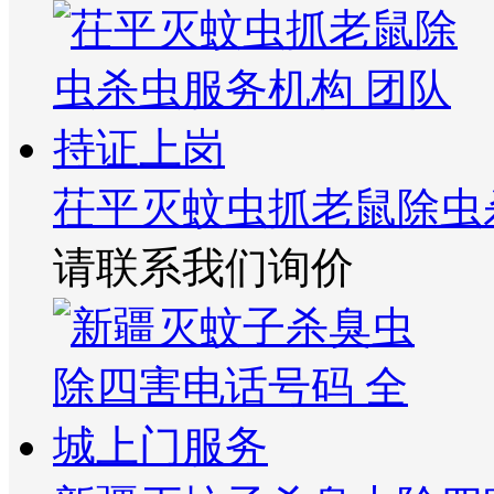
茌平灭蚊虫抓老鼠除虫
请联系我们询价