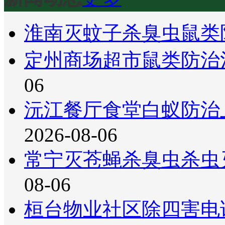
淮南灭蚊子杀臭虫鼠类
定州商场超市鼠类防治
06
沅江餐厅食堂白蚁防治
2026-08-06
常宁灭苍蝇杀臭虫杀虫
08-06
桓台物业社区除四害电