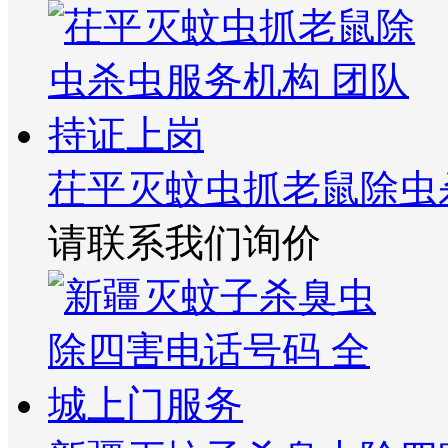
茌平灭蚊虫抓老鼠除虫
请联系我们询价