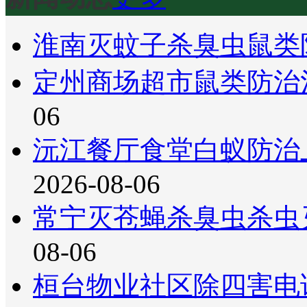
淮南灭蚊子杀臭虫鼠类
定州商场超市鼠类防治
06
沅江餐厅食堂白蚁防治
2026-08-06
常宁灭苍蝇杀臭虫杀虫
08-06
桓台物业社区除四害电