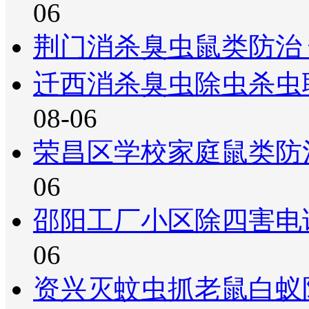
06
荆门消杀臭虫鼠类防治
迁西消杀臭虫除虫杀虫
08-06
荣昌区学校家庭鼠类防
06
邵阳工厂小区除四害电
06
资兴灭蚊虫抓老鼠白蚁