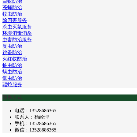
白蚁防治
苍蝇防治
蚊虫防治
除四害服务
杀虫灭鼠服务
环境消毒消杀
虫害防治服务
臭虫防治
跳蚤防治
火红蚁防治
蛀虫防治
螨虫防治
蠹虫防治
驱蛇服务
联系方式
电话：13528686365
联系人：杨经理
手机：13528686365
微信：13528686365