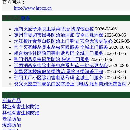
官方网站：
http://www.hrpco.cn
新闻动态
更多
淮南灭蚊子杀臭虫鼠类防治 找骅锐虫控
2026-08-06
定州商场超市鼠类防治治理点 安全正规环保
2026-08-06
沅江餐厅食堂白蚁防治上门电话 安全无害更放心
2026-08
常宁灭苍蝇杀臭虫杀虫灭鼠服务 全城上门服务
2026-08-0
桓台物业社区除四害电话号码 全城上门服务
2026-08-06
荆门消杀臭虫鼠类防治 快速上门服务
2026-08-06
迁西消杀臭虫除虫杀虫联系方式 一站式更安心
2026-08-0
荣昌区学校家庭鼠类防治 承接各类消杀工程
2026-08-06
邵阳工厂小区除四害电话号码 全城上门服务
2026-08-06
资兴灭蚊虫抓老鼠白蚁防治上门电话 服务周到免费咨询
2
产品分类
所有产品
林业有害生物防治
其他有害生物防治
老鼠防治
蟑螂防治