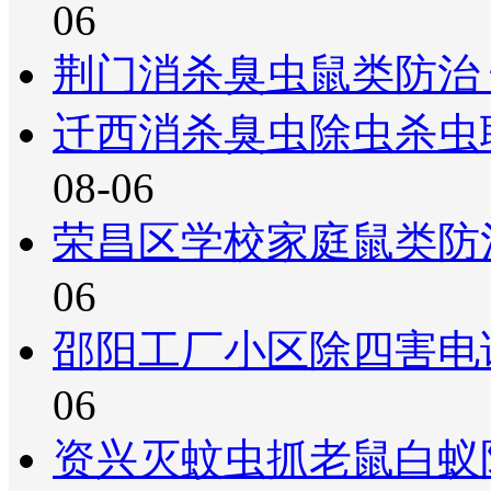
06
荆门消杀臭虫鼠类防治
迁西消杀臭虫除虫杀虫
08-06
荣昌区学校家庭鼠类防
06
邵阳工厂小区除四害电
06
资兴灭蚊虫抓老鼠白蚁