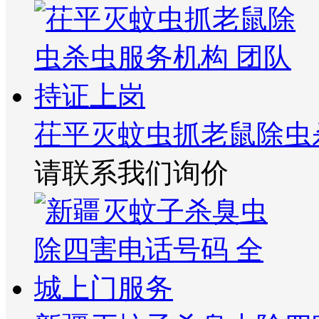
茌平灭蚊虫抓老鼠除虫
请联系我们询价