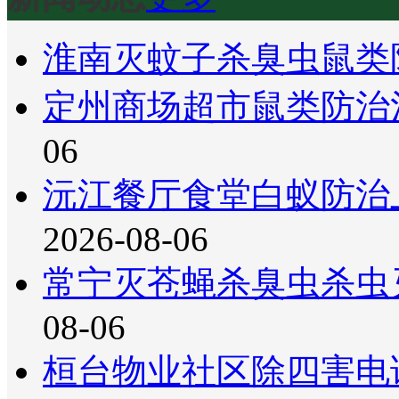
淮南灭蚊子杀臭虫鼠类
定州商场超市鼠类防治
06
沅江餐厅食堂白蚁防治
2026-08-06
常宁灭苍蝇杀臭虫杀虫
08-06
桓台物业社区除四害电