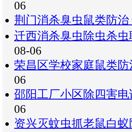
06
荆门消杀臭虫鼠类防治
迁西消杀臭虫除虫杀虫
08-06
荣昌区学校家庭鼠类防
06
邵阳工厂小区除四害电
06
资兴灭蚊虫抓老鼠白蚁