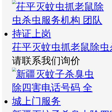
茌平灭蚊虫抓老鼠除虫
请联系我们询价