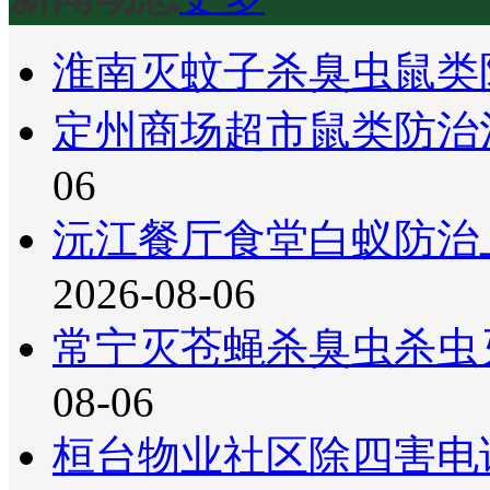
淮南灭蚊子杀臭虫鼠类
定州商场超市鼠类防治
06
沅江餐厅食堂白蚁防治
2026-08-06
常宁灭苍蝇杀臭虫杀虫
08-06
桓台物业社区除四害电