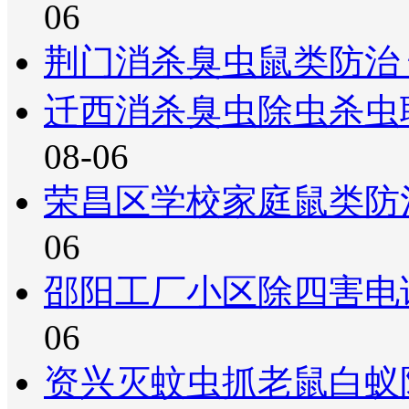
06
荆门消杀臭虫鼠类防治
迁西消杀臭虫除虫杀虫
08-06
荣昌区学校家庭鼠类防
06
邵阳工厂小区除四害电
06
资兴灭蚊虫抓老鼠白蚁