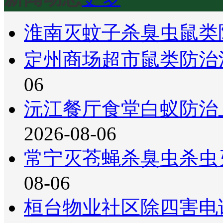
淮南灭蚊子杀臭虫鼠类
定州商场超市鼠类防治
06
沅江餐厅食堂白蚁防治
2026-08-06
常宁灭苍蝇杀臭虫杀虫
08-06
桓台物业社区除四害电