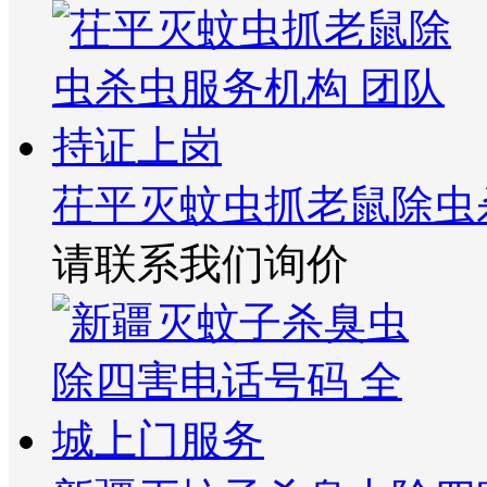
茌平灭蚊虫抓老鼠除虫
请联系我们询价