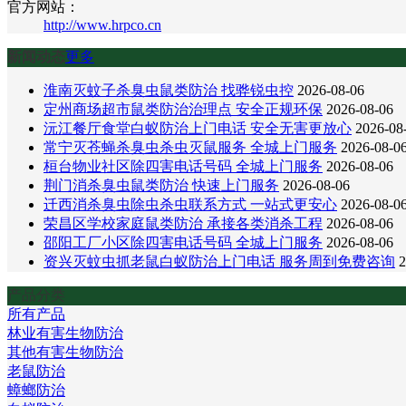
官方网站：
http://www.hrpco.cn
新闻动态
更多
淮南灭蚊子杀臭虫鼠类防治 找骅锐虫控
2026-08-06
定州商场超市鼠类防治治理点 安全正规环保
2026-08-06
沅江餐厅食堂白蚁防治上门电话 安全无害更放心
2026-08
常宁灭苍蝇杀臭虫杀虫灭鼠服务 全城上门服务
2026-08-0
桓台物业社区除四害电话号码 全城上门服务
2026-08-06
荆门消杀臭虫鼠类防治 快速上门服务
2026-08-06
迁西消杀臭虫除虫杀虫联系方式 一站式更安心
2026-08-0
荣昌区学校家庭鼠类防治 承接各类消杀工程
2026-08-06
邵阳工厂小区除四害电话号码 全城上门服务
2026-08-06
资兴灭蚊虫抓老鼠白蚁防治上门电话 服务周到免费咨询
2
产品分类
所有产品
林业有害生物防治
其他有害生物防治
老鼠防治
蟑螂防治