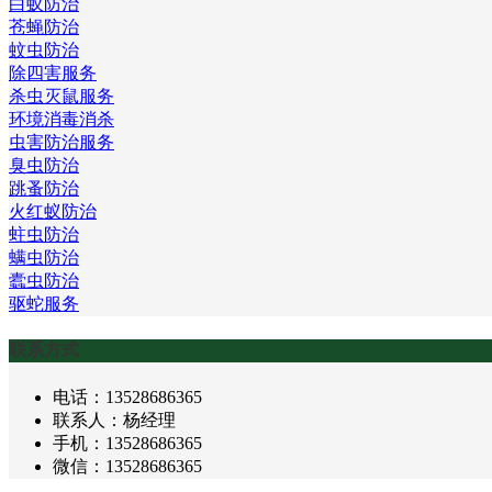
白蚁防治
苍蝇防治
蚊虫防治
除四害服务
杀虫灭鼠服务
环境消毒消杀
虫害防治服务
臭虫防治
跳蚤防治
火红蚁防治
蛀虫防治
螨虫防治
蠹虫防治
驱蛇服务
联系方式
电话：13528686365
联系人：杨经理
手机：13528686365
微信：13528686365