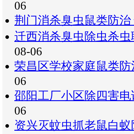
06
荆门消杀臭虫鼠类防治
迁西消杀臭虫除虫杀虫
08-06
荣昌区学校家庭鼠类防
06
邵阳工厂小区除四害电
06
资兴灭蚊虫抓老鼠白蚁