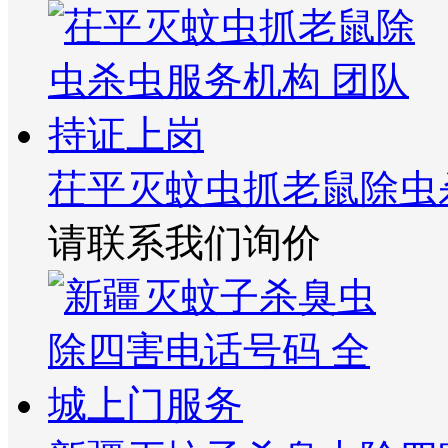
茌平灭蚊虫抓老鼠除虫
请联系我们询价