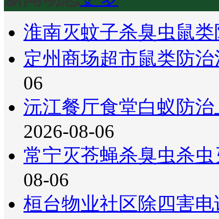
淮南灭蚊子杀臭虫鼠类
定州商场超市鼠类防治
06
沅江餐厅食堂白蚁防治
2026-08-06
常宁灭苍蝇杀臭虫杀虫
08-06
桓台物业社区除四害电