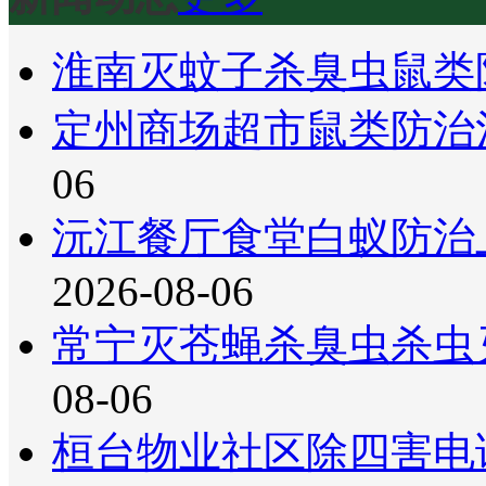
淮南灭蚊子杀臭虫鼠类
定州商场超市鼠类防治
06
沅江餐厅食堂白蚁防治
2026-08-06
常宁灭苍蝇杀臭虫杀虫
08-06
桓台物业社区除四害电