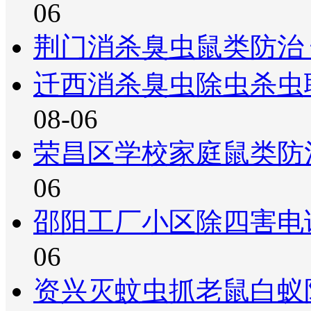
06
荆门消杀臭虫鼠类防治
迁西消杀臭虫除虫杀虫
08-06
荣昌区学校家庭鼠类防
06
邵阳工厂小区除四害电
06
资兴灭蚊虫抓老鼠白蚁