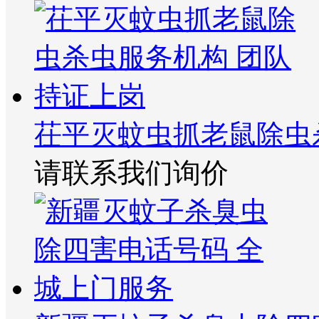
茌平灭蚊虫抓老鼠除虫
请联系我们询价