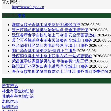
官方网站：
http://www.hrpco.cn
新闻动态
更多
淮南灭蚊子杀臭虫鼠类防治 找骅锐虫控
2026-08-06
定州商场超市鼠类防治治理点 安全正规环保
2026-08-06
沅江餐厅食堂白蚁防治上门电话 安全无害更放心
2026-08
常宁灭苍蝇杀臭虫杀虫灭鼠服务 全城上门服务
2026-08-0
桓台物业社区除四害电话号码 全城上门服务
2026-08-06
荆门消杀臭虫鼠类防治 快速上门服务
2026-08-06
迁西消杀臭虫除虫杀虫联系方式 一站式更安心
2026-08-0
荣昌区学校家庭鼠类防治 承接各类消杀工程
2026-08-06
邵阳工厂小区除四害电话号码 全城上门服务
2026-08-06
资兴灭蚊虫抓老鼠白蚁防治上门电话 服务周到免费咨询
2
产品分类
所有产品
林业有害生物防治
其他有害生物防治
老鼠防治
蟑螂防治