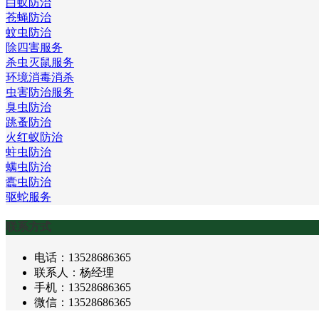
白蚁防治
苍蝇防治
蚊虫防治
除四害服务
杀虫灭鼠服务
环境消毒消杀
虫害防治服务
臭虫防治
跳蚤防治
火红蚁防治
蛀虫防治
螨虫防治
蠹虫防治
驱蛇服务
联系方式
电话：13528686365
联系人：杨经理
手机：13528686365
微信：13528686365