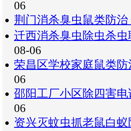
06
荆门消杀臭虫鼠类防治
迁西消杀臭虫除虫杀虫
08-06
荣昌区学校家庭鼠类防
06
邵阳工厂小区除四害电
06
资兴灭蚊虫抓老鼠白蚁