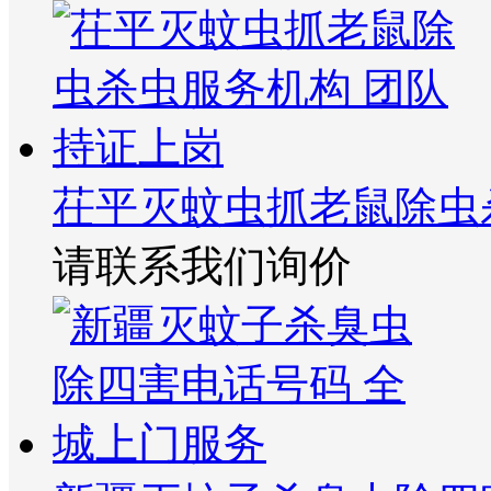
茌平灭蚊虫抓老鼠除虫
请联系我们询价