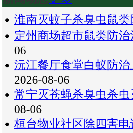
淮南灭蚊子杀臭虫鼠类
定州商场超市鼠类防治
06
沅江餐厅食堂白蚁防治
2026-08-06
常宁灭苍蝇杀臭虫杀虫
08-06
桓台物业社区除四害电