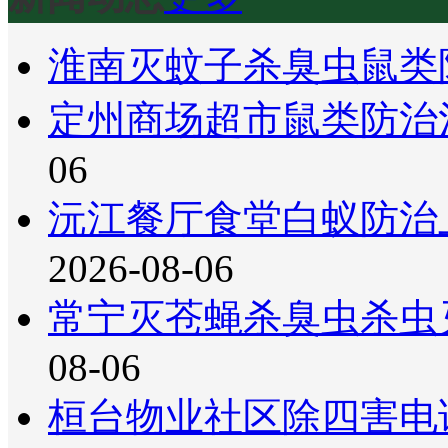
淮南灭蚊子杀臭虫鼠类
定州商场超市鼠类防治
06
沅江餐厅食堂白蚁防治
2026-08-06
常宁灭苍蝇杀臭虫杀虫
08-06
桓台物业社区除四害电