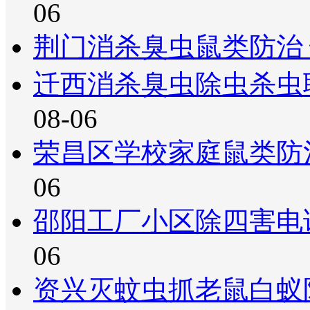
06
荆门消杀臭虫鼠类防治
迁西消杀臭虫除虫杀虫
08-06
荣昌区学校家庭鼠类防
06
邵阳工厂小区除四害电
06
资兴灭蚊虫抓老鼠白蚁