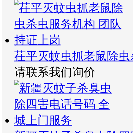
茌平灭蚊虫抓老鼠除虫
请联系我们询价