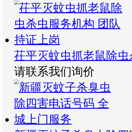
茌平灭蚊虫抓老鼠除虫
请联系我们询价