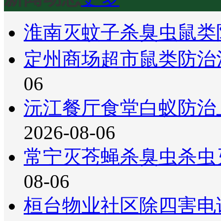
淮南灭蚊子杀臭虫鼠类
定州商场超市鼠类防治
06
沅江餐厅食堂白蚁防治
2026-08-06
常宁灭苍蝇杀臭虫杀虫
08-06
桓台物业社区除四害电