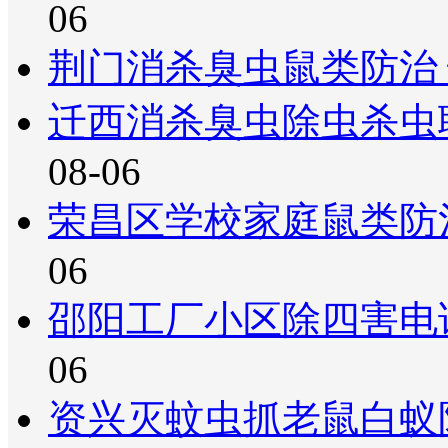
06
荆门消杀臭虫鼠类防治
迁西消杀臭虫除虫杀虫
08-06
荣昌区学校家庭鼠类防
06
邵阳工厂小区除四害电
06
资兴灭蚊虫抓老鼠白蚁