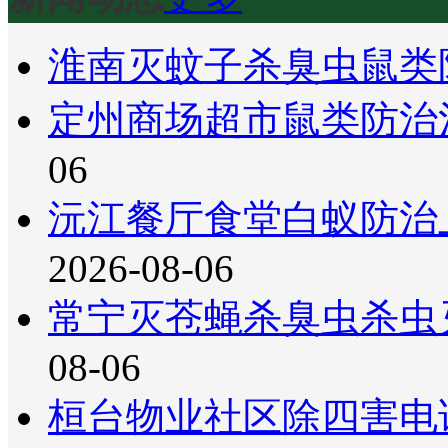
淮南灭蚊子杀臭虫鼠类
定州商场超市鼠类防治
06
沅江餐厅食堂白蚁防治
2026-08-06
常宁灭苍蝇杀臭虫杀虫
08-06
桓台物业社区除四害电