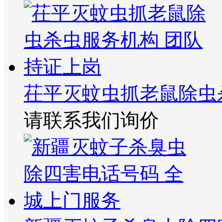
茌平灭蚊虫抓老鼠除虫
请联系我们询价