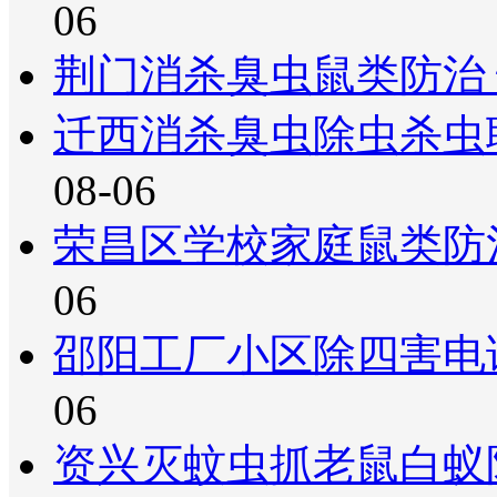
06
荆门消杀臭虫鼠类防治
迁西消杀臭虫除虫杀虫
08-06
荣昌区学校家庭鼠类防
06
邵阳工厂小区除四害电
06
资兴灭蚊虫抓老鼠白蚁