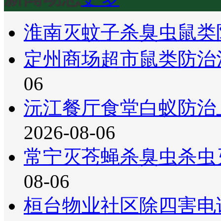
淮南灭蚊子杀臭虫鼠类
定州商场超市鼠类防治
06
沅江餐厅食堂白蚁防治
2026-08-06
常宁灭苍蝇杀臭虫杀虫
08-06
桓台物业社区除四害电