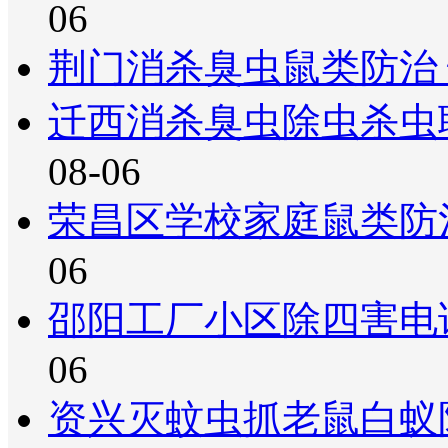
06
荆门消杀臭虫鼠类防治
迁西消杀臭虫除虫杀虫
08-06
荣昌区学校家庭鼠类防
06
邵阳工厂小区除四害电
06
资兴灭蚊虫抓老鼠白蚁