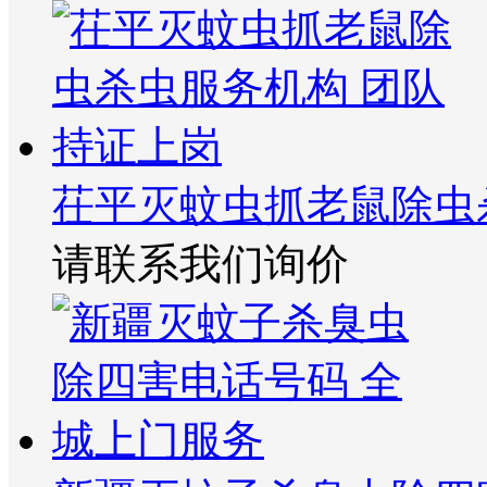
茌平灭蚊虫抓老鼠除虫
请联系我们询价