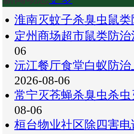
淮南灭蚊子杀臭虫鼠类
定州商场超市鼠类防治
06
沅江餐厅食堂白蚁防治
2026-08-06
常宁灭苍蝇杀臭虫杀虫
08-06
桓台物业社区除四害电