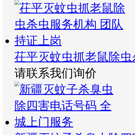
茌平灭蚊虫抓老鼠除虫
请联系我们询价