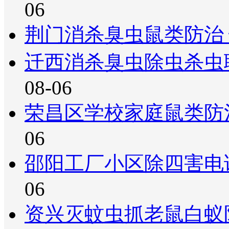
06
荆门消杀臭虫鼠类防治
迁西消杀臭虫除虫杀虫
08-06
荣昌区学校家庭鼠类防
06
邵阳工厂小区除四害电
06
资兴灭蚊虫抓老鼠白蚁