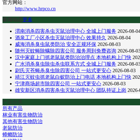
官方网站：
http://www.hrpco.cn
新闻动态
更多
渭南消杀四害杀虫灭鼠治理中心 全城上门服务
2026-08-0
酒泉工厂小区杀虫灭鼠治理中心 效果持久
2026-08-04
威海消杀臭虫鼠类防治 安全正规环保
2026-08-03
随州灭蚊蝇除螨除四害公司 服务周到免费咨询
2026-08-0
汉中家庭上门抓老鼠鼠类防治治理点 本地机构上门快
202
广水消杀臭虫除虫杀虫联系方式 全城上门服务
2026-08-0
尉氏灭苍蝇杀臭虫除四害公司 一站式更安心
2026-08-03
靖江灭蚊虫抓老鼠白蚁防治上门电话 本地机构上门快
202
宁津商场超市除四害公司 一站式更安心
2026-08-03
雄安新区消杀四害杀虫灭鼠治理中心 团队持证上岗
2026-
产品分类
所有产品
林业有害生物防治
其他有害生物防治
老鼠防治
蟑螂防治