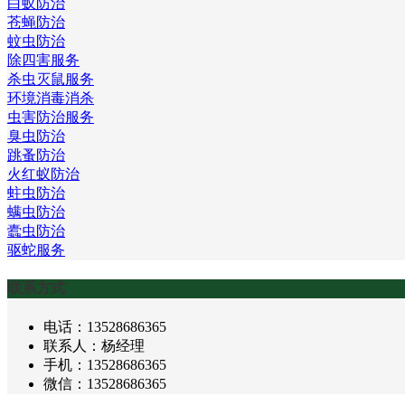
白蚁防治
苍蝇防治
蚊虫防治
除四害服务
杀虫灭鼠服务
环境消毒消杀
虫害防治服务
臭虫防治
跳蚤防治
火红蚁防治
蛀虫防治
螨虫防治
蠹虫防治
驱蛇服务
联系方式
电话：13528686365
联系人：杨经理
手机：13528686365
微信：13528686365