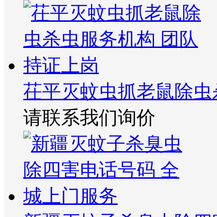
茌平灭蚊虫抓老鼠除虫
请联系我们询价