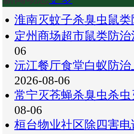
淮南灭蚊子杀臭虫鼠类
定州商场超市鼠类防治
06
沅江餐厅食堂白蚁防治
2026-08-06
常宁灭苍蝇杀臭虫杀虫
08-06
桓台物业社区除四害电