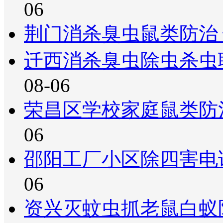
06
荆门消杀臭虫鼠类防治
迁西消杀臭虫除虫杀虫
08-06
荣昌区学校家庭鼠类防
06
邵阳工厂小区除四害电
06
资兴灭蚊虫抓老鼠白蚁