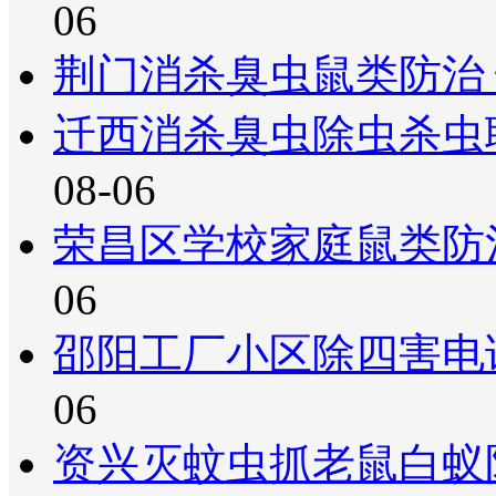
06
荆门消杀臭虫鼠类防治
迁西消杀臭虫除虫杀虫
08-06
荣昌区学校家庭鼠类防
06
邵阳工厂小区除四害电
06
资兴灭蚊虫抓老鼠白蚁