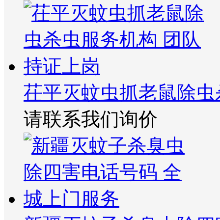
茌平灭蚊虫抓老鼠除虫
请联系我们询价