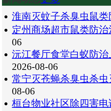
淮南灭蚊子杀臭虫鼠类
定州商场超市鼠类防治
06
沅江餐厅食堂白蚁防治
2026-08-06
常宁灭苍蝇杀臭虫杀虫
08-06
桓台物业社区除四害电