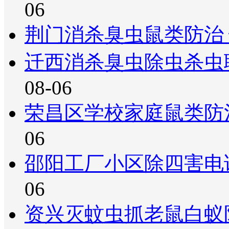
06
荆门消杀臭虫鼠类防治
迁西消杀臭虫除虫杀虫
08-06
荣昌区学校家庭鼠类防
06
邵阳工厂小区除四害电
06
资兴灭蚊虫抓老鼠白蚁