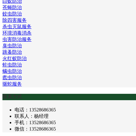
白蚁防治
苍蝇防治
蚊虫防治
除四害服务
杀虫灭鼠服务
环境消毒消杀
虫害防治服务
臭虫防治
跳蚤防治
火红蚁防治
蛀虫防治
螨虫防治
蠹虫防治
驱蛇服务
联系方式
电话：13528686365
联系人：杨经理
手机：13528686365
微信：13528686365