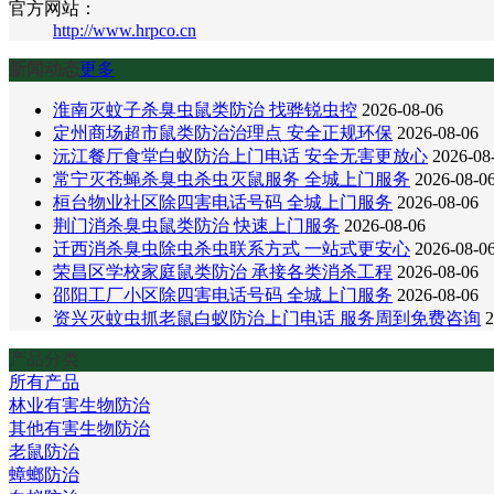
官方网站：
http://www.hrpco.cn
新闻动态
更多
淮南灭蚊子杀臭虫鼠类防治 找骅锐虫控
2026-08-06
定州商场超市鼠类防治治理点 安全正规环保
2026-08-06
沅江餐厅食堂白蚁防治上门电话 安全无害更放心
2026-08
常宁灭苍蝇杀臭虫杀虫灭鼠服务 全城上门服务
2026-08-0
桓台物业社区除四害电话号码 全城上门服务
2026-08-06
荆门消杀臭虫鼠类防治 快速上门服务
2026-08-06
迁西消杀臭虫除虫杀虫联系方式 一站式更安心
2026-08-0
荣昌区学校家庭鼠类防治 承接各类消杀工程
2026-08-06
邵阳工厂小区除四害电话号码 全城上门服务
2026-08-06
资兴灭蚊虫抓老鼠白蚁防治上门电话 服务周到免费咨询
2
产品分类
所有产品
林业有害生物防治
其他有害生物防治
老鼠防治
蟑螂防治