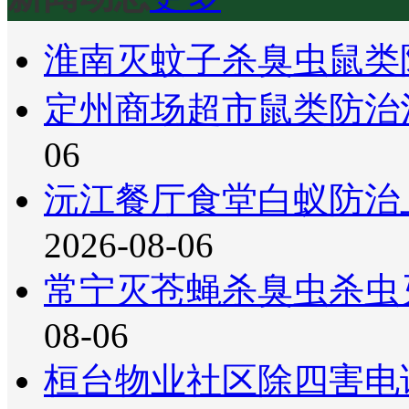
淮南灭蚊子杀臭虫鼠类
定州商场超市鼠类防治
06
沅江餐厅食堂白蚁防治
2026-08-06
常宁灭苍蝇杀臭虫杀虫
08-06
桓台物业社区除四害电