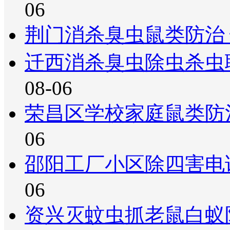
06
荆门消杀臭虫鼠类防治
迁西消杀臭虫除虫杀虫
08-06
荣昌区学校家庭鼠类防
06
邵阳工厂小区除四害电
06
资兴灭蚊虫抓老鼠白蚁