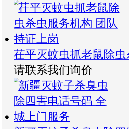
茌平灭蚊虫抓老鼠除虫
请联系我们询价