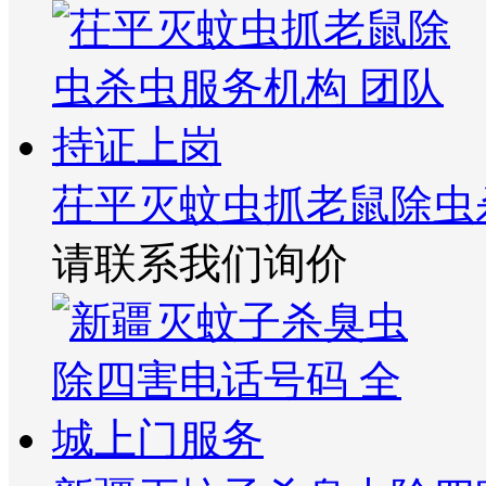
茌平灭蚊虫抓老鼠除虫
请联系我们询价