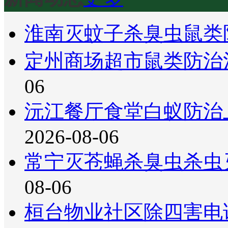
淮南灭蚊子杀臭虫鼠类
定州商场超市鼠类防治
06
沅江餐厅食堂白蚁防治
2026-08-06
常宁灭苍蝇杀臭虫杀虫
08-06
桓台物业社区除四害电