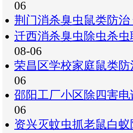
06
荆门消杀臭虫鼠类防治
迁西消杀臭虫除虫杀虫
08-06
荣昌区学校家庭鼠类防
06
邵阳工厂小区除四害电
06
资兴灭蚊虫抓老鼠白蚁