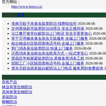
官方网站：
http://www.hrpco.cn
新闻动态
更多
淮南灭蚊子杀臭虫鼠类防治 找骅锐虫控
2026-08-06
定州商场超市鼠类防治治理点 安全正规环保
2026-08-06
沅江餐厅食堂白蚁防治上门电话 安全无害更放心
2026-08
常宁灭苍蝇杀臭虫杀虫灭鼠服务 全城上门服务
2026-08-0
桓台物业社区除四害电话号码 全城上门服务
2026-08-06
荆门消杀臭虫鼠类防治 快速上门服务
2026-08-06
迁西消杀臭虫除虫杀虫联系方式 一站式更安心
2026-08-0
荣昌区学校家庭鼠类防治 承接各类消杀工程
2026-08-06
邵阳工厂小区除四害电话号码 全城上门服务
2026-08-06
资兴灭蚊虫抓老鼠白蚁防治上门电话 服务周到免费咨询
2
产品分类
所有产品
林业有害生物防治
其他有害生物防治
老鼠防治
蟑螂防治