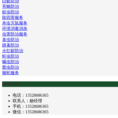
白蚁防治
苍蝇防治
蚊虫防治
除四害服务
杀虫灭鼠服务
环境消毒消杀
虫害防治服务
臭虫防治
跳蚤防治
火红蚁防治
蛀虫防治
螨虫防治
蠹虫防治
驱蛇服务
联系方式
电话：13528686365
联系人：杨经理
手机：13528686365
微信：13528686365