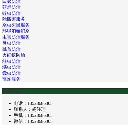
白蚁防治
苍蝇防治
蚊虫防治
除四害服务
杀虫灭鼠服务
环境消毒消杀
虫害防治服务
臭虫防治
跳蚤防治
火红蚁防治
蛀虫防治
螨虫防治
蠹虫防治
驱蛇服务
联系方式
电话：13528686365
联系人：杨经理
手机：13528686365
微信：13528686365