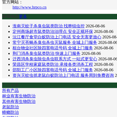
官方网站：
http://www.hrpco.cn
新闻动态
更多
淮南灭蚊子杀臭虫鼠类防治 找骅锐虫控
2026-08-06
定州商场超市鼠类防治治理点 安全正规环保
2026-08-06
沅江餐厅食堂白蚁防治上门电话 安全无害更放心
2026-08
常宁灭苍蝇杀臭虫杀虫灭鼠服务 全城上门服务
2026-08-0
桓台物业社区除四害电话号码 全城上门服务
2026-08-06
荆门消杀臭虫鼠类防治 快速上门服务
2026-08-06
迁西消杀臭虫除虫杀虫联系方式 一站式更安心
2026-08-0
荣昌区学校家庭鼠类防治 承接各类消杀工程
2026-08-06
邵阳工厂小区除四害电话号码 全城上门服务
2026-08-06
资兴灭蚊虫抓老鼠白蚁防治上门电话 服务周到免费咨询
2
产品分类
所有产品
林业有害生物防治
其他有害生物防治
老鼠防治
蟑螂防治