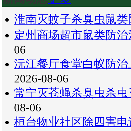
淮南灭蚊子杀臭虫鼠类
定州商场超市鼠类防治
06
沅江餐厅食堂白蚁防治
2026-08-06
常宁灭苍蝇杀臭虫杀虫
08-06
桓台物业社区除四害电