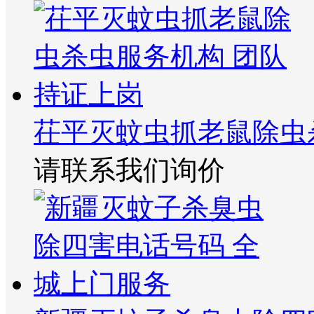
茌平灭蚊虫抓老鼠除虫
请联系我们询价