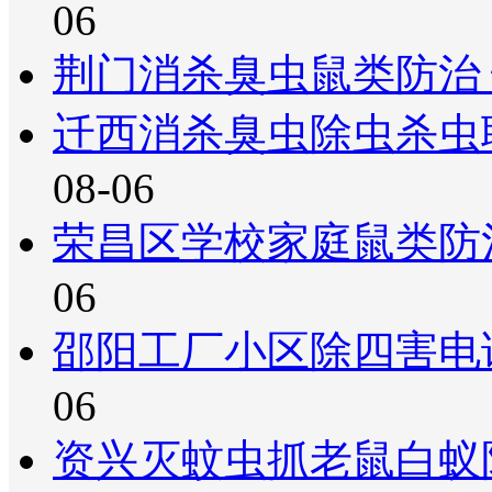
06
荆门消杀臭虫鼠类防治
迁西消杀臭虫除虫杀虫
08-06
荣昌区学校家庭鼠类防
06
邵阳工厂小区除四害电
06
资兴灭蚊虫抓老鼠白蚁