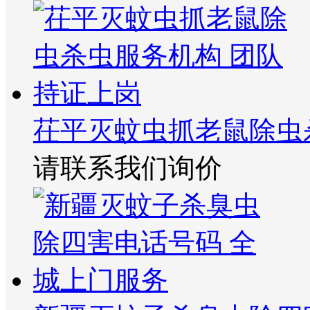
茌平灭蚊虫抓老鼠除虫
请联系我们询价