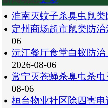
淮南灭蚊子杀臭虫鼠类
定州商场超市鼠类防治
06
沅江餐厅食堂白蚁防治
2026-08-06
常宁灭苍蝇杀臭虫杀虫
08-06
桓台物业社区除四害电