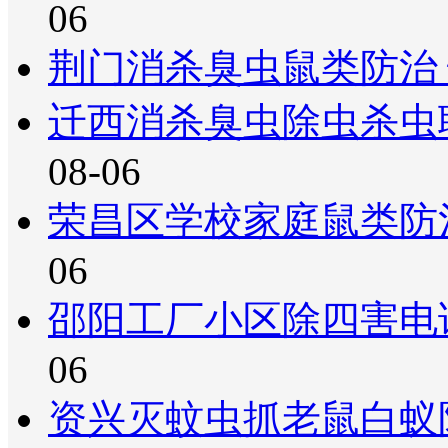
06
荆门消杀臭虫鼠类防治
迁西消杀臭虫除虫杀虫
08-06
荣昌区学校家庭鼠类防
06
邵阳工厂小区除四害电
06
资兴灭蚊虫抓老鼠白蚁