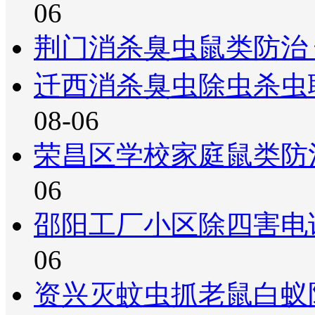
06
荆门消杀臭虫鼠类防治
迁西消杀臭虫除虫杀虫
08-06
荣昌区学校家庭鼠类防
06
邵阳工厂小区除四害电
06
资兴灭蚊虫抓老鼠白蚁