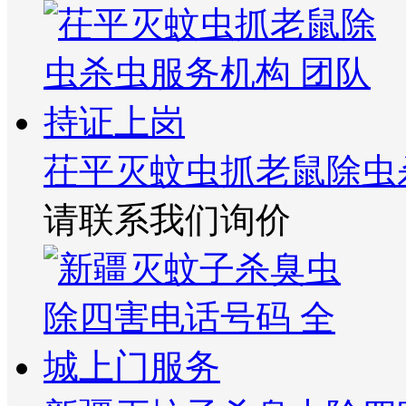
茌平灭蚊虫抓老鼠除虫
请联系我们询价