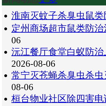
淮南灭蚊子杀臭虫鼠类
定州商场超市鼠类防治
06
沅江餐厅食堂白蚁防治
2026-08-06
常宁灭苍蝇杀臭虫杀虫
08-06
桓台物业社区除四害电