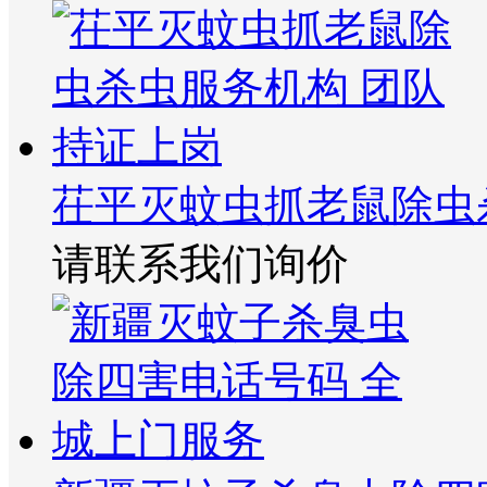
茌平灭蚊虫抓老鼠除虫
请联系我们询价