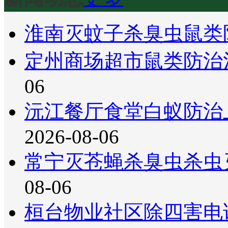
淮南灭蚊子杀臭虫鼠类
定州商场超市鼠类防治
06
沅江餐厅食堂白蚁防治
2026-08-06
常宁灭苍蝇杀臭虫杀虫
08-06
桓台物业社区除四害电