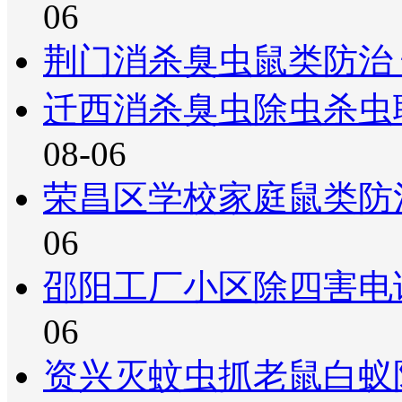
06
荆门消杀臭虫鼠类防治
迁西消杀臭虫除虫杀虫
08-06
荣昌区学校家庭鼠类防
06
邵阳工厂小区除四害电
06
资兴灭蚊虫抓老鼠白蚁