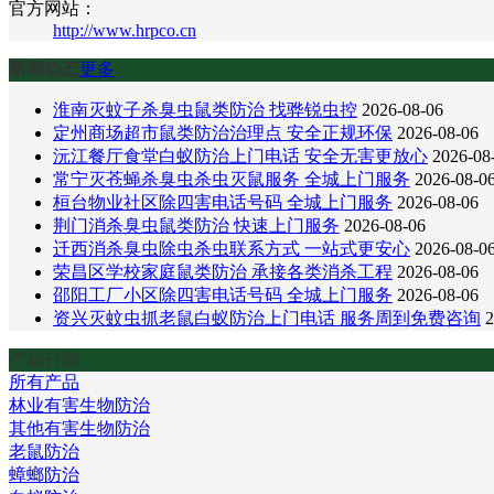
官方网站：
http://www.hrpco.cn
新闻动态
更多
淮南灭蚊子杀臭虫鼠类防治 找骅锐虫控
2026-08-06
定州商场超市鼠类防治治理点 安全正规环保
2026-08-06
沅江餐厅食堂白蚁防治上门电话 安全无害更放心
2026-08
常宁灭苍蝇杀臭虫杀虫灭鼠服务 全城上门服务
2026-08-0
桓台物业社区除四害电话号码 全城上门服务
2026-08-06
荆门消杀臭虫鼠类防治 快速上门服务
2026-08-06
迁西消杀臭虫除虫杀虫联系方式 一站式更安心
2026-08-0
荣昌区学校家庭鼠类防治 承接各类消杀工程
2026-08-06
邵阳工厂小区除四害电话号码 全城上门服务
2026-08-06
资兴灭蚊虫抓老鼠白蚁防治上门电话 服务周到免费咨询
2
产品分类
所有产品
林业有害生物防治
其他有害生物防治
老鼠防治
蟑螂防治