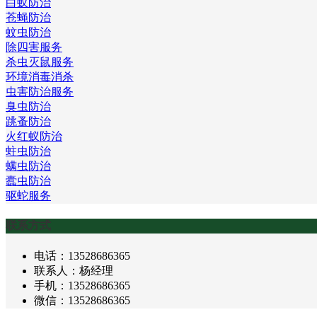
白蚁防治
苍蝇防治
蚊虫防治
除四害服务
杀虫灭鼠服务
环境消毒消杀
虫害防治服务
臭虫防治
跳蚤防治
火红蚁防治
蛀虫防治
螨虫防治
蠹虫防治
驱蛇服务
联系方式
电话：13528686365
联系人：杨经理
手机：13528686365
微信：13528686365